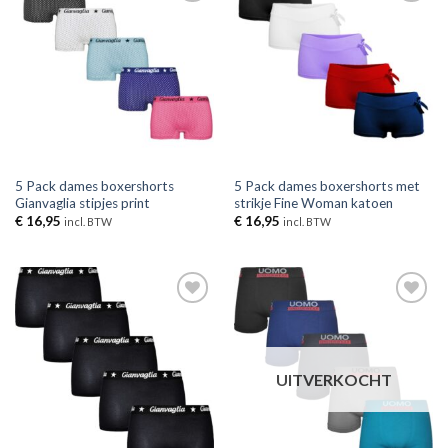
Toevoegen
Toevoegen
aan
aan
verlanglijst
verlanglijst
5 Pack dames boxershorts
5 Pack dames boxershorts met
Gianvaglia stipjes print
strikje Fine Woman katoen
€
16,95
€
16,95
incl. BTW
incl. BTW
Toevoegen
Toevoegen
aan
aan
verlanglijst
verlanglijst
UITVERKOCHT