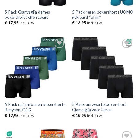
5 Pack Gianvaglia dames
5 Pack heren boxershorts UOMO
boxershorts effen zwart
gekleurd “plain”
€
17,95
€
18,95
incl. BTW
incl. BTW
Toevoegen
Toevoegen
aan
aan
verlanglijst
verlanglijst
5 Pack uni katoenen boxershorts
5 Pack uni zwarte boxershorts
Benyson 7123
Gianvaglia voor heren
€
17,95
€
15,95
incl. BTW
incl. BTW