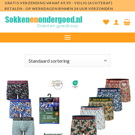
Ga
GRATIS VERZENDING VANAF 49,95 - VEILIG (ACHTERAF)
BETALEN - OP WERKDAGEN BINNEN 24 UUR VERZONDEN
naar
inhoud
Toevoegen
Toevoegen
aan
aan
verlanglijst
verlanglijst