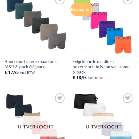
Toevoegen
Toevoegen
Bestseller!
aan
aan
verlanglijst
verlanglijst
Boxershorts heren naadloos
Felgekleurde naadloze
M&B 6-pack élégance
boxershorts in Neon van Uomo
6-pack
€
17,95
incl. BTW
€
18,95
incl. BTW
Toevoegen
Toevoegen
aan
aan
verlanglijst
verlanglijst
UITVERKOCHT
UITVERKOCHT