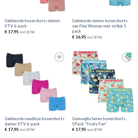
Gekleurde boxershorts dames
Gekleurde dames boxershorts
STV 6-pack
van Fine Woman met strikje 5
pack
€
17,95
incl. BTW
€
16,95
incl. BTW
Toevoegen
Toevoegen
aan
aan
verlanglijst
verlanglijst
Gekleurde naadloze boxershorts
Gianvaglia heren boxershorts
dames STV 6-pack
5Pack “Fruity Fun”
€
17,95
€
17,95
incl. BTW
incl. BTW