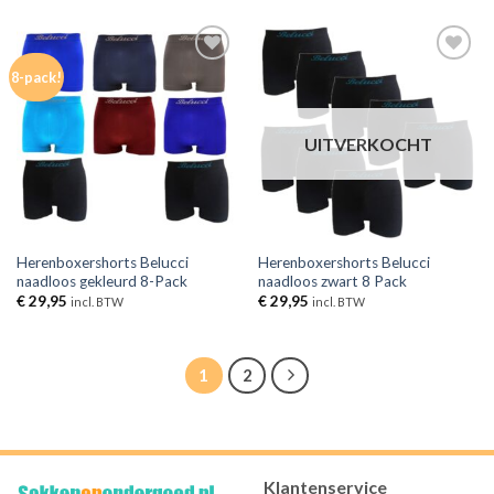
Toevoegen
Toevoegen
8-pack!
aan
aan
verlanglijst
verlanglijst
UITVERKOCHT
Herenboxershorts Belucci
Herenboxershorts Belucci
naadloos gekleurd 8-Pack
naadloos zwart 8 Pack
€
29,95
€
29,95
incl. BTW
incl. BTW
1
2
Klantenservice