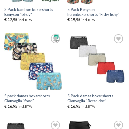
3 Pack bamboe boxershorts
5 Pack Benyson
Benyson “birdy”
herenboxershorts “Fishy fishy”
€
17,95
€
19,95
incl. BTW
incl. BTW
Toevoegen
Toevoegen
aan
aan
verlanglijst
verlanglijst
5 pack dames boxershorts
5 Pack dames boxershorts
Gianvaglia “food”
Gianvaglia “Retro dot”
€
16,95
€
16,95
incl. BTW
incl. BTW