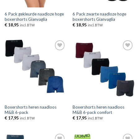
6 Pack gekleurde naadloze hoge
6 Pack zwarte naadloze hoge
boxershorts Gianvaglia
boxershorts Gianvaglia
€
18,95
€
18,95
incl. BTW
incl. BTW
Toevoegen
Toevoegen
aan
aan
verlanglijst
verlanglijst
Boxershorts heren naadloos
Boxershorts heren naadloos
M&B 6-pack
M&B 6-pack comfort
€
17,95
€
17,95
incl. BTW
incl. BTW