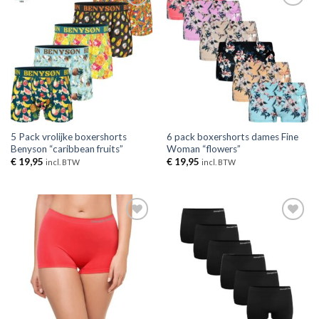
Toevoegen
Toevoegen
aan
aan
verlanglijst
verlanglijst
5 Pack vrolijke boxershorts
6 pack boxershorts dames Fine
Benyson “caribbean fruits”
Woman “flowers”
€
19,95
€
19,95
incl. BTW
incl. BTW
Toevoegen
Toevoegen
aan
aan
verlanglijst
verlanglijst