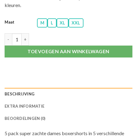
kleuren.
Maat
M
L
XL
XXL
5 Pack dames boxershorts met strikje Fine Woman katoen aanta
TOEVOEGEN AAN WINKELWAGEN
BESCHRIJVING
EXTRA INFORMATIE
BEOORDELINGEN (0)
5 pack super zachte dames boxershorts in 5 verschillende