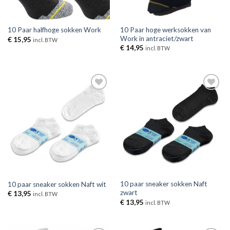
10 Paar hoge werksokken van
10 Paar halfhoge sokken Work
Work in antraciet/zwart
€
15,95
incl. BTW
€
14,95
incl. BTW
Toevoegen
Toevoegen
aan
aan
verlanglijst
verlanglijst
10 paar sneaker sokken Naft
10 paar sneaker sokken Naft wit
zwart
€
13,95
incl. BTW
€
13,95
incl. BTW