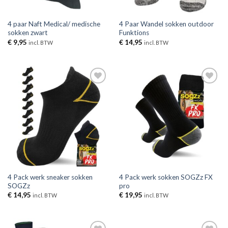
4 paar Naft Medical/ medische
4 Paar Wandel sokken outdoor
sokken zwart
Funktions
€
9,95
€
14,95
incl. BTW
incl. BTW
Toevoegen
Toevoegen
aan
aan
verlanglijst
verlanglijst
4 Pack werk sneaker sokken
4 Pack werk sokken SOGZz FX
SOGZz
pro
€
14,95
€
19,95
incl. BTW
incl. BTW