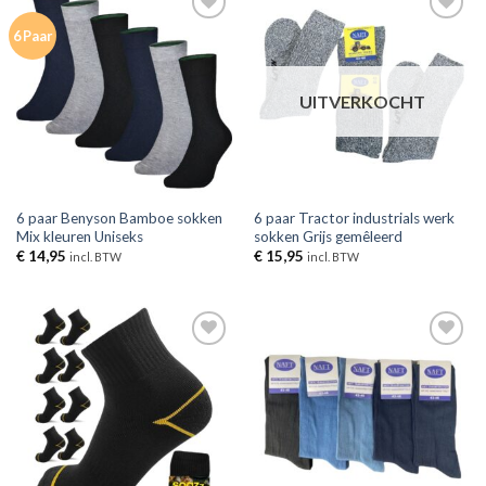
Toevoegen
Toevoegen
6 Paar
aan
aan
verlanglijst
verlanglijst
UITVERKOCHT
6 paar Benyson Bamboe sokken
6 paar Tractor industrials werk
Mix kleuren Uniseks
sokken Grijs gemêleerd
€
14,95
€
15,95
incl. BTW
incl. BTW
Toevoegen
Toevoegen
aan
aan
verlanglijst
verlanglijst