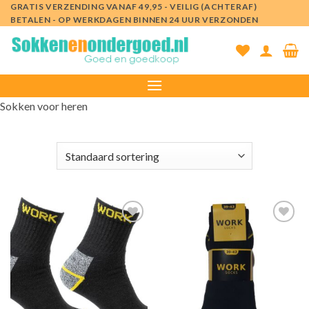
Ga
GRATIS VERZENDING VANAF 49,95 - VEILIG (ACHTERAF)
BETALEN - OP WERKDAGEN BINNEN 24 UUR VERZONDEN
naar
inhoud
Sokken voor heren
Toevoegen
Toevoegen
aan
aan
verlanglijst
verlanglijst