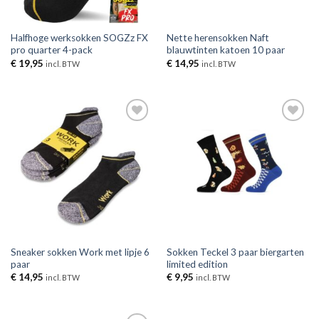
Halfhoge werksokken SOGZz FX
Nette herensokken Naft
pro quarter 4-pack
blauwtinten katoen 10 paar
€
19,95
€
14,95
incl. BTW
incl. BTW
Toevoegen
Toevoegen
aan
aan
verlanglijst
verlanglijst
Sneaker sokken Work met lipje 6
Sokken Teckel 3 paar biergarten
paar
limited edition
€
14,95
€
9,95
incl. BTW
incl. BTW