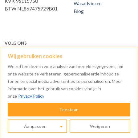
KVK 96115750
Wasadviezen
BTW NL867475729B01
Blog
VOLG ONS
Wij gebruiken cookies
We zetten deze in voor analyse van bezoekersgegevens, om
onze website te verbeteren, gepersonaliseerde inhoud te
tonen en social media advertenties te personaliseren. Meer
informatie over het gebruik van cookies vind je in
onze
Privacy Policy
IDeal
Visa
MasterCard
Apple
Bancontact
Bank
Goog
Pay
Transfer
Pay
Toestaan
Klarna
CONTACT EN FAQ
ALGEMENE VOORWAARDEN
MIJN ACCOUNT
Aanpassen
Weigeren
Copyright 2026 ©
Sokkenenondergoed.nl