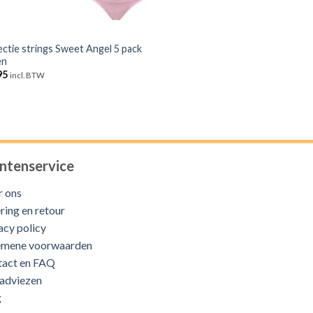
ctie strings Sweet Angel 5 pack
en
95
incl. BTW
ntenservice
 ons
ring en retour
acy policy
emene voorwaarden
tact en FAQ
adviezen
g