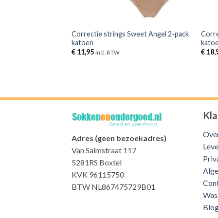
Correctie strings Sweet Angel 2-pack
Corre
katoen
kato
€
11,95
€
18,
incl. BTW
Kla
Over
Adres (geen bezoekadres)
Leve
Van Salmstraat 117
Priv
5281RS Boxtel
Alg
KVK 96115750
Con
BTW NL867475729B01
Was
Blo