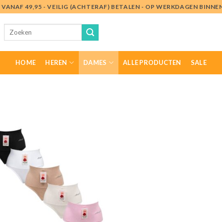
VANAF 49,95 - VEILIG (ACHTERAF) BETALEN - OP WERKDAGEN BINN
Zoeken
naar:
HOME
HEREN
DAMES
ALLE PRODUCTEN
SALE
Toevoegen
aan
verlanglijst