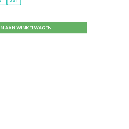
XL
XXL
an Fine Woman met strikje 5 pack aantal
N AAN WINKELWAGEN