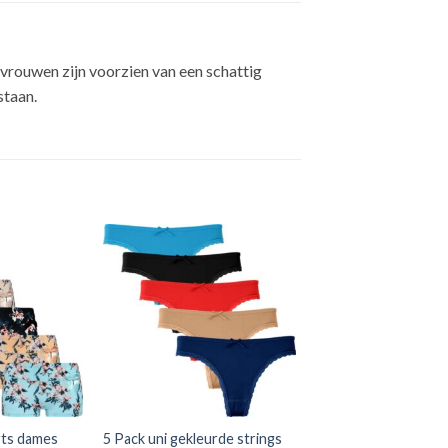
vrouwen zijn voorzien van een schattig
staan.
Toevoegen
Toevoegen
aan
aan
verlanglijst
verlanglijst
rts dames
5 Pack uni gekleurde strings