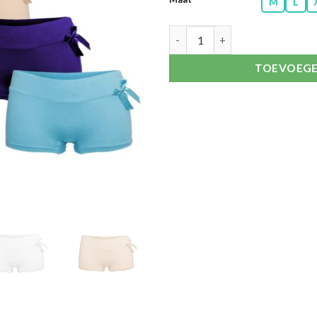
M
L
Gekleurde dames boxershorts v
TOEVOEGE