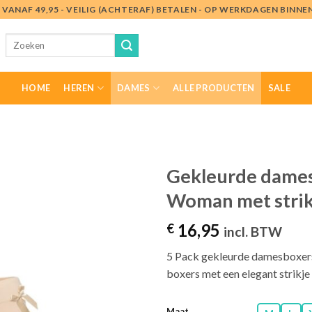
VANAF 49,95 - VEILIG (ACHTERAF) BETALEN - OP WERKDAGEN BINN
Zoeken
naar:
HOME
HEREN
DAMES
ALLE PRODUCTEN
SALE
Gekleurde dames
Woman met strik
Toevoegen
aan
16,95
€
verlanglijst
incl. BTW
5 Pack gekleurde damesboxers
boxers met een elegant strikje 
Maat