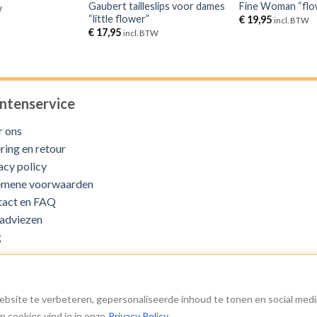
Gaubert tailleslips voor dames
Fine Woman “flo
W
“little flower”
€
19,95
incl. BTW
€
17,95
incl. BTW
ntenservice
 ons
ring en retour
acy policy
emene voorwaarden
tact en FAQ
adviezen
g
MIJN ACCOUNT
bsite te verbeteren, gepersonaliseerde inhoud te tonen en social medi
IDeal
Visa
 cookies vind je in onze
Privacy Policy