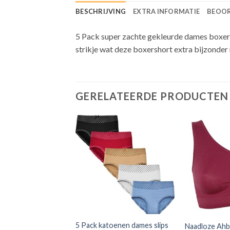
BESCHRIJVING
EXTRA INFORMATIE
BEOOR
5 Pack super zachte gekleurde dames boxers
strikje wat deze boxershort extra bijzonde
GERELATEERDE PRODUCTEN
Toevoegen
Toevoegen
aan
aan
verlanglijst
verlanglijst
 boxershorts dames
5 Pack katoenen dames slips
Naadloze Ahb