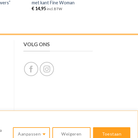
wers”
met kant Fine Woman
€
14,95
incl. BTW
VOLG ONS
a
MasterCard
Apple
Bancontact
Bank
Google
Klarna
Aanpassen
Weigeren
Toestaan