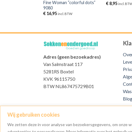
m weed 5-pack
Fine Woman “colorful dots”
€
8,95
incl. BT
9080
l. BTW
€
16,95
incl. BTW
Kla
Over
Adres (geen bezoekadres)
Leve
Van Salmstraat 117
Priv
5281RS Boxtel
Alg
KVK 96115750
Con
BTW NL867475729B01
Was
Blo
Wij gebruiken cookies
CONTACT EN FAQ
ALGEMENE VOORWAARDEN
We zetten deze in voor analyse van bezoekersgegevens, om onze we
advertenties te personaliseren. Meer informatie over het gebruik van