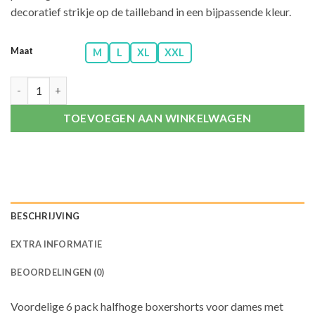
decoratief strikje op de tailleband in een bijpassende kleur.
Maat
M
L
XL
XXL
6 pack boxershorts dames Fine Woman "flowers" aantal
TOEVOEGEN AAN WINKELWAGEN
BESCHRIJVING
EXTRA INFORMATIE
BEOORDELINGEN (0)
Voordelige 6 pack halfhoge boxershorts voor dames met