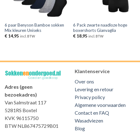
6 paar Benyson Bamboe sokken
6 Pack zwarte naadloze hoge
Mix kleuren Uniseks
boxershorts Gianvaglia
€
14,95
€
18,95
incl. BTW
incl. BTW
Klantenservice
Over ons
Adres (geen
Levering en retour
bezoekadres)
Privacy policy
Van Salmstraat 117
Algemene voorwaarden
5281RS Boxtel
Contact en FAQ
KVK 96115750
Wasadviezen
BTW NL867475729B01
Blog