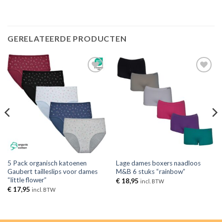
GERELATEERDE PRODUCTEN
Toevoegen
Toevoegen
aan
aan
verlanglijst
verlanglijst
5 Pack organisch katoenen
Lage dames boxers naadloos
Gaubert tailleslips voor dames
M&B 6 stuks “rainbow”
“little flower”
€
18,95
incl. BTW
€
17,95
incl. BTW