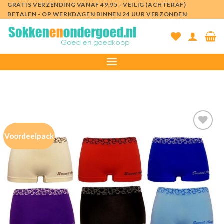
Ga
GRATIS VERZENDING VANAF 49,95 - VEILIG (ACHTERAF)
BETALEN - OP WERKDAGEN BINNEN 24 UUR VERZONDEN
naar
inhoud
Voordeelpack
Toevoegen
aan
verlanglijst