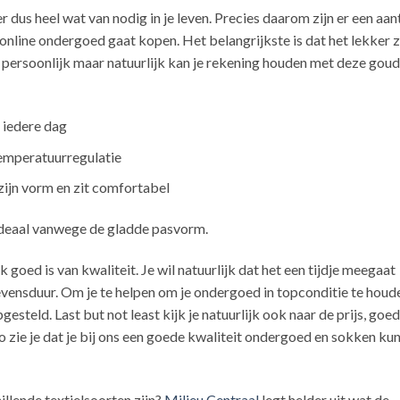
r dus heel wat van nodig in je leven. Precies daarom zijn er een aan
e online ondergoed gaat kopen. Het belangrijkste is dat het lekker z
 is persoonlijk maar natuurlijk kan je rekening houden met deze gou
 iedere dag
temperatuurregulatie
ijn vorm en zit comfortabel
 ideaal vanwege de gladde pasvorm.
 goed is van kwaliteit. Je wil natuurlijk dat het een tijdje meegaat
evensduur. Om je te helpen om je ondergoed in topconditie te houd
gesteld. Last but not least kijk je natuurlijk ook naar de prijs, goed
Zo zie je dat je bij ons een goede kwaliteit ondergoed en sokken ku
llende textielsoorten zijn?
Milieu Centraal
legt helder uit wat de