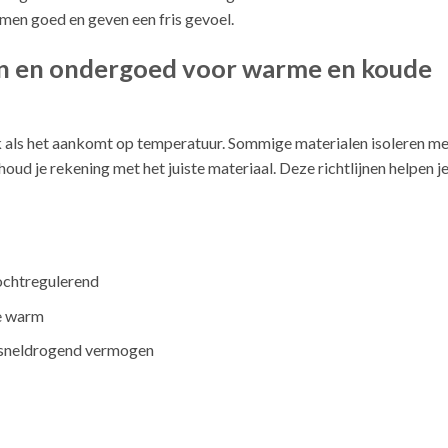
emen goed en geven een fris gevoel.
ken en ondergoed voor warme en koude
jk als het aankomt op temperatuur. Sommige materialen isoleren m
oud je rekening met het juiste materiaal. Deze richtlijnen helpen j
ochtregulerend
te warm
j sneldrogend vermogen