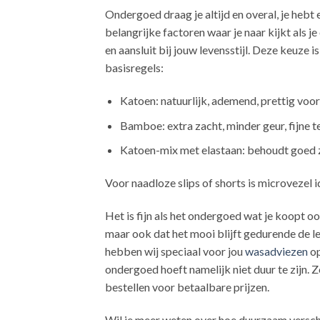
Ondergoed draag je altijd en overal, je hebt e
belangrijke factoren waar je naar kijkt als j
en aansluit bij jouw levensstijl. Deze keuze
basisregels:
Katoen: natuurlijk, ademend, prettig voor
Bamboe: extra zacht, minder geur, fijne 
Katoen-mix met elastaan: behoudt goed z
Voor naadloze slips of shorts is microvezel
Het is fijn als het ondergoed wat je koopt ook
maar ook dat het mooi blijft gedurende de l
hebben wij speciaal voor jou
wasadviezen
op
ondergoed hoeft namelijk niet duur te zijn. 
bestellen voor betaalbare prijzen.
Wil je meer weten over hoe duurzaam verschi