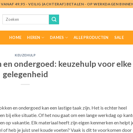
VANAF 49,95 - VEILIG (ACHTERAF) BETALEN - OP WERKDAGEN BINN
Zoeken
naar:
HOME
HEREN
DAMES
ALLE PRODUCTEN
SALE
KEUZEHULP
n en ondergoed: keuzehulp voor elke
gelegenheid
okken en ondergoed kan een lastige taak zijn. Het is echter heel
en bij elke situatie. Of het nou gaat om een lange werkdag op kan
axen op vakantie. Elk materiaal heeft zijn eigen kenmerken en helpt j
of heb je juist snel koude voeten? Vaak is dit te voorkomen door