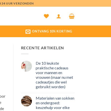
EN 24 UUR VERZONDEN
ONTVANG 10% KORTING
RECENTE ARTIKELEN
De 10 leukste
praktische cadeaus
voor mannen en
vrouwen (maar nu met
cadeautjes die wel
gebruikt worden)
Geen
reacties
toor
Materialen van sokken
op
De
e
en ondergoed:
10
keuzehulp voor elke
leukste
 de
praktische