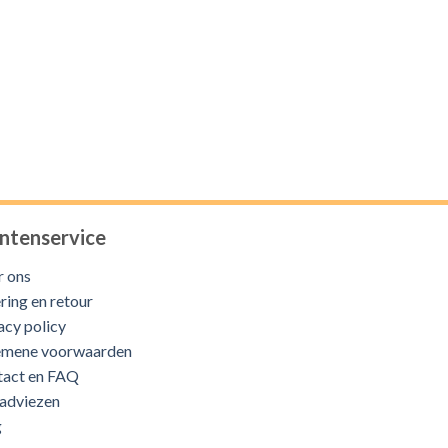
ntenservice
 ons
ring en retour
acy policy
emene voorwaarden
tact en FAQ
adviezen
g