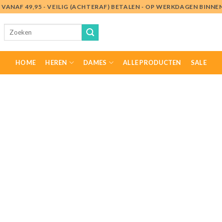
VANAF 49,95 - VEILIG (ACHTERAF) BETALEN - OP WERKDAGEN BINN
Zoeken
naar:
HOME
HEREN
DAMES
ALLE PRODUCTEN
SALE