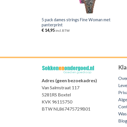
5 pack dames strings Fine Woman met
panterprint
€
14,95
incl. BTW
Kla
Over
Adres (geen bezoekadres)
Leve
Van Salmstraat 117
Priv
5281RS Boxtel
Alg
KVK 96115750
Con
BTW NL867475729B01
Was
Blo