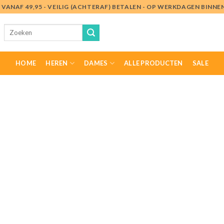
VANAF 49,95 - VEILIG (ACHTERAF) BETALEN - OP WERKDAGEN BINN
Zoeken
naar:
HOME
HEREN
DAMES
ALLE PRODUCTEN
SALE