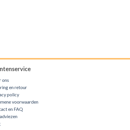
ntenservice
 ons
ring en retour
acy policy
emene voorwaarden
tact en FAQ
adviezen
g