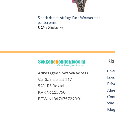
5 pack dames strings Fine Woman met
panterprint
€
14,95
incl. BTW
Kla
Over
Adres (geen bezoekadres)
Leve
Van Salmstraat 117
Priv
5281RS Boxtel
Alg
KVK 96115750
Con
BTW NL867475729B01
Was
Blo