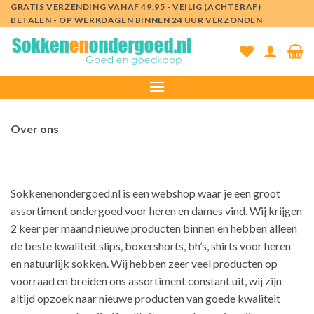
Ga
GRATIS VERZENDING VANAF 49,95 - VEILIG (ACHTERAF)
BETALEN - OP WERKDAGEN BINNEN 24 UUR VERZONDEN
naar
inhoud
Over ons
Sokkenenondergoed.nl is een webshop waar je een groot
assortiment ondergoed voor heren en dames vind. Wij krijgen
2 keer per maand nieuwe producten binnen en hebben alleen
de beste kwaliteit slips, boxershorts, bh’s, shirts voor heren
en natuurlijk sokken. Wij hebben zeer veel producten op
voorraad en breiden ons assortiment constant uit, wij zijn
altijd opzoek naar nieuwe producten van goede kwaliteit